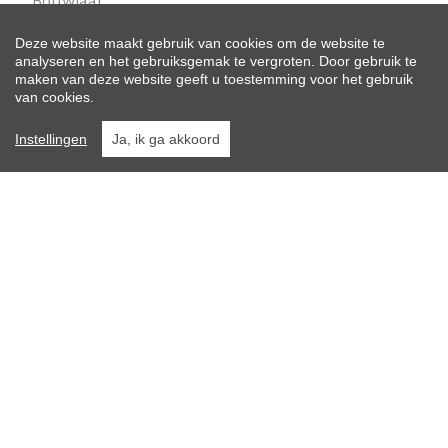
Bouwjaar:
2006
Deze website maakt gebruik van cookies om de website te
analyseren en het gebruiksgemak te vergroten. Door gebruik te
Op verdieping:
maken van deze website geeft u toestemming voor het gebruik
0
van cookies.
Instellingen
Ja, ik ga akkoord
Algemene staat:
Instapklaar
Totale kosten:
€ 15/maand
Osaer & Pauwels