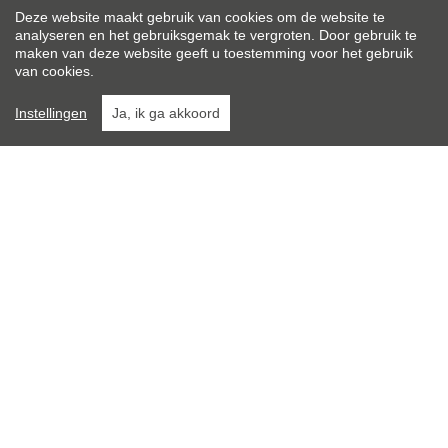
Deze website maakt gebruik van cookies om de website te
analyseren en het gebruiksgemak te vergroten. Door gebruik te
Op verdieping:
maken van deze website geeft u toestemming voor het gebruik
1
van cookies.
Algemene staat:
Instellingen
Ja, ik ga akkoord
Instapklaar
Totale kosten:
€ 30/maand
Osaer & Pauwels
Burg 7