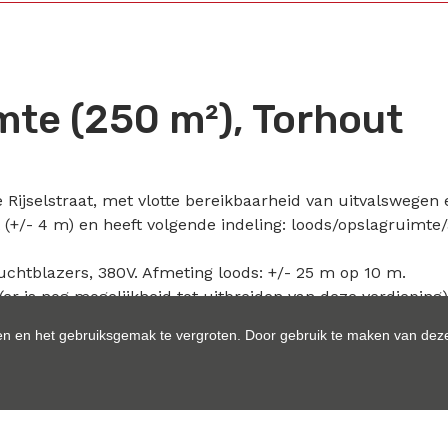
te (250 m²), Torhout
e Rijselstraat, met vlotte bereikbaarheid van uitvalswege
 (+/- 4 m) en heeft volgende indeling: loods/opslagruimte/
uchtblazers, 380V. Afmeting loods: +/- 25 m op 10 m.
er is nog mogelijkheid tot uitbreiden van deze verdieping)
rder, 13e maand.
n en het gebruiksgemak te vergroten. Door gebruik te maken van deze