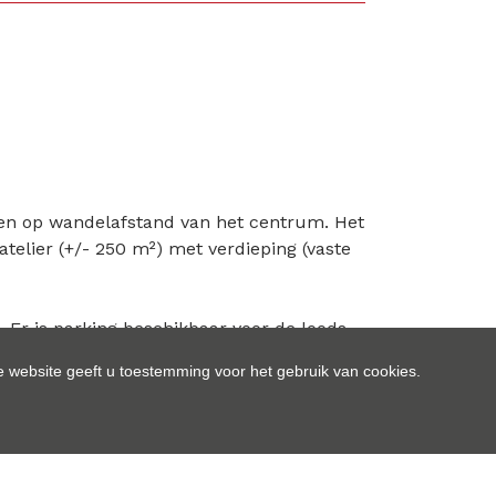
n en op wandelafstand van het centrum. Het
atelier (+/- 250 m²) met verdieping (vaste
. Er is parking beschikbaar voor de loods.
 website geeft u toestemming voor het gebruik van cookies.