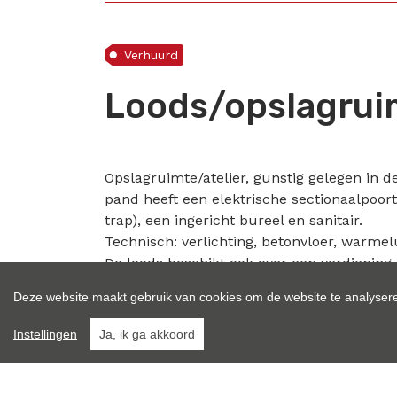
Verhuurd
Loods/opslagruim
Opslagruimte/atelier, gunstig gelegen in d
pand heeft een elektrische sectionaalpoort
trap), een ingericht bureel en sanitair.
Technisch: verlichting, betonvloer, warmel
De loods beschikt ook over een verdieping (
Onroerende voorheffing ten laste van huu
Deze website maakt gebruik van cookies om de website te analysere
Niet voor carwash of garage-activiteiten.
Instellingen
Ja, ik ga akkoord