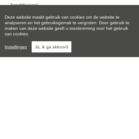
Traditioneel
Deze website maakt gebruik van cookies om de website te
Algemene staat:
analyseren en het gebruiksgemak te vergroten. Door gebruik te
Instapklaar
maken van deze website geeft u toestemming voor het gebruik
van cookies.
Instellingen
Ja, ik ga akkoord
Osaer & Pauwels
Burg 7
8820 Torhout
050/678 190
info@osaer-pauwels.be