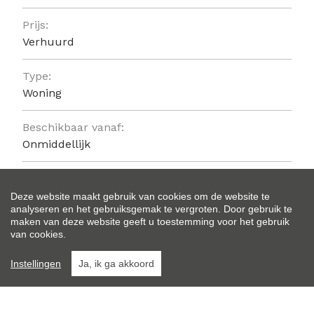
Prijs:
Verhuurd
Type:
Woning
Beschikbaar vanaf:
Onmiddellijk
Ligging:
Buiten bebouwde kom
Deze website maakt gebruik van cookies om de website te
analyseren en het gebruiksgemak te vergroten. Door gebruik te
maken van deze website geeft u toestemming voor het gebruik
Bewoonbare opp.:
van cookies.
157 m²
Instellingen
Ja, ik ga akkoord
Type constructie:
Traditioneel