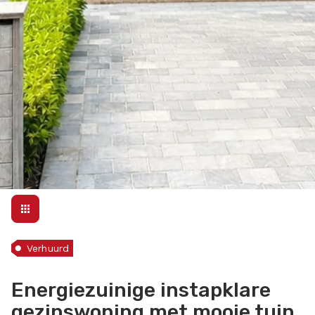
Verhuurd
Energiezuinige instapklare
gezinswoning met mooie tuin