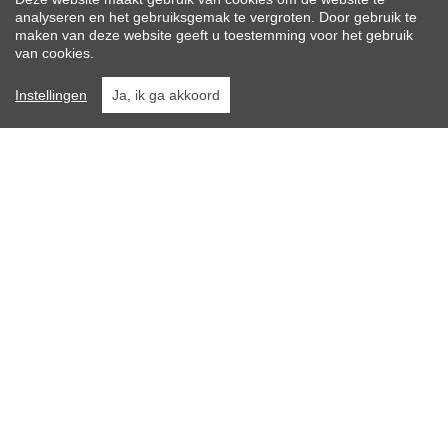
Type constructie:
analyseren en het gebruiksgemak te vergroten. Door gebruik te
Traditioneel
maken van deze website geeft u toestemming voor het gebruik
van cookies.
Renovatiejaar:
Instellingen
Ja, ik ga akkoord
2015
Algemene staat:
Normaal
Osaer & Pauwels
Burg 7
8820 Torhout