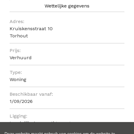
Wettelijke gegevens
Algemeen
Adres:
Kruiskensstraat 10
Torhout
Prijs:
Verhuurd
Type:
Woning
Beschikbaar vanaf:
1/09/2026
Ligging:
Landelijk, Aan rustige weg
Deze website maakt gebruik van cookies om de website te