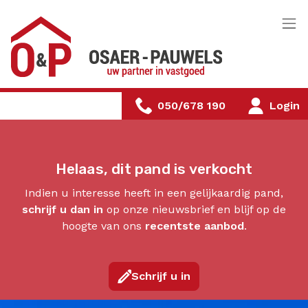
Menu overslaan en naar de inhoud gaan
050/678 190
Login
Helaas, dit pand is verkocht
Indien u interesse heeft in een gelijkaardig pand,
schrijf u dan in
op onze nieuwsbrief en blijf op de
hoogte van ons
recentste aanbod
.
Schrijf u in