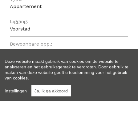
Appartement
Ligging:
Voorstad
Bewoonbare opp.:
94 m²
Deze website maakt gebruik van cookies om de website te
Type constructie:
analyseren en het gebruiksgemak te vergroten. Door gebruik te
maken van deze website geeft u toestemming voor het gebruik
Traditioneel
van cookies.
Bouwjaar:
Instellingen
Ja, ik ga akkoord
2016
Op verdieping:
1
Algemene staat: