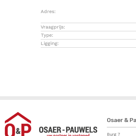
Algemeen
Adres:
Vraagprijs:
Type:
Ligging:
Osaer & P
Burg 7