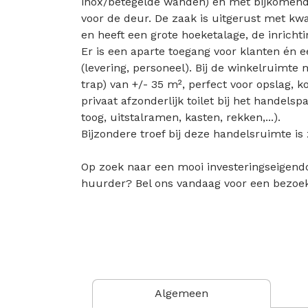
inox/betegelde wanden) en met bijkomend 
voor de deur. De zaak is uitgerust met kwa
en heeft een grote hoeketalage, de inricht
Er is een aparte toegang voor klanten én 
(levering, personeel). Bij de winkelruimte 
trap) van +/- 35 m², perfect voor opslag, ko
privaat afzonderlijk toilet bij het handelsp
toog, uitstalramen, kasten, rekken,...).
Bijzondere troef bij deze handelsruimte is
Op zoek naar een mooi investeringseigen
huurder? Bel ons vandaag voor een bezoek 
Algemeen