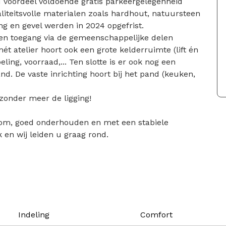
voordeel voldoende gratis parkeergelegenheid
liteitsvolle materialen zoals hardhout, natuursteen
ing en gevel werden in 2024 opgefrist.
een toegang via de gemeenschappelijke delen
mét atelier hoort ook een grote kelderruimte (lift én
eling, voorraad,... Ten slotte is er ook nog een
and. De vaste inrichting hoort bij het pand (keuken,
 zonder meer de ligging!
dom, goed onderhouden en met een stabiele
en wij leiden u graag rond.
Indeling
Comfort