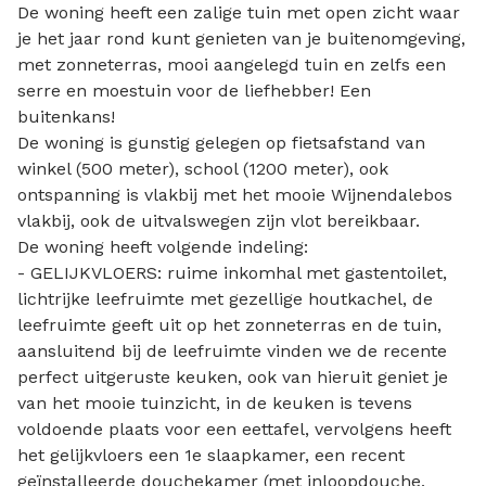
De woning heeft een zalige tuin met open zicht waar
je het jaar rond kunt genieten van je buitenomgeving,
met zonneterras, mooi aangelegd tuin en zelfs een
serre en moestuin voor de liefhebber! Een
buitenkans!
De woning is gunstig gelegen op fietsafstand van
winkel (500 meter), school (1200 meter), ook
ontspanning is vlakbij met het mooie Wijnendalebos
vlakbij, ook de uitvalswegen zijn vlot bereikbaar.
De woning heeft volgende indeling:
- GELIJKVLOERS: ruime inkomhal met gastentoilet,
lichtrijke leefruimte met gezellige houtkachel, de
leefruimte geeft uit op het zonneterras en de tuin,
aansluitend bij de leefruimte vinden we de recente
perfect uitgeruste keuken, ook van hieruit geniet je
van het mooie tuinzicht, in de keuken is tevens
voldoende plaats voor een eettafel, vervolgens heeft
het gelijkvloers een 1e slaapkamer, een recent
geïnstalleerde douchekamer (met inloopdouche,