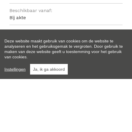
Beschikbaar vanaf:
Bij akte
Ligging:
Vrij uitzicht, Buiten bebouwde kom
Deze website maakt gebruik van cookies om de website te
analyseren en het gebruiksgemak te vergroten. Door gebruik te
maken van deze website geeft u toestemming voor het gebruik
Perceeloppervlakte:
van cookies.
904 m²
Instellingen
Ja, ik ga akkoord
Perceelbreedte:
17 m
Perceeldiepte:
51 m
Bewoonbare opp.:
232 m²