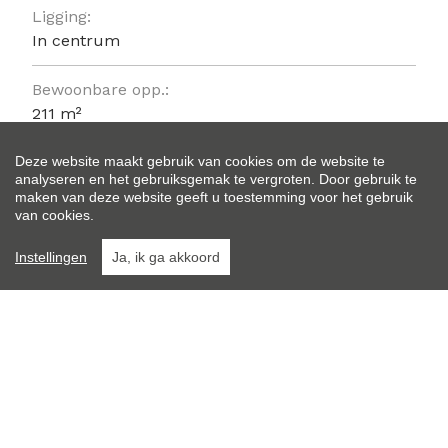
Ligging:
In centrum
Bewoonbare opp.:
211 m²
Deze website maakt gebruik van cookies om de website te
Type constructie:
analyseren en het gebruiksgemak te vergroten. Door gebruik te
Traditioneel
maken van deze website geeft u toestemming voor het gebruik
van cookies.
Bouwjaar:
Instellingen
Ja, ik ga akkoord
1934
Gevelbreedte:
8,7 m
Algemene staat:
Te renoveren