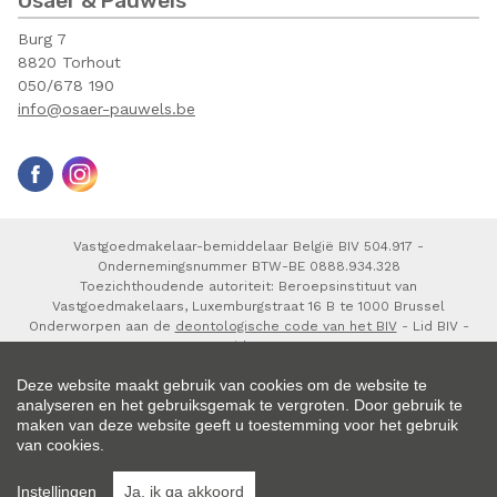
Osaer & Pauwels
Burg 7
8820 Torhout
050/678 190
info@osaer-pauwels.be
Vastgoedmakelaar-bemiddelaar België BIV 504.917 -
Ondernemingsnummer BTW-BE 0888.934.328
Toezichthoudende autoriteit: Beroepsinstituut van
Vastgoedmakelaars, Luxemburgstraat 16 B te 1000 Brussel
Onderworpen aan de
deontologische code van het BIV
- Lid BIV -
Lid CIB
BA en borgstelling NV AXA Belgium polisnr 730.390.160
Deze website maakt gebruik van cookies om de website te
analyseren en het gebruiksgemak te vergroten. Door gebruik te
maken van deze website geeft u toestemming voor het gebruik
van cookies.
© 2026 Osaer & Pauwels |
Developed by Zabun
|
Disclaimer
|
Privacy
Instellingen
Ja, ik ga akkoord