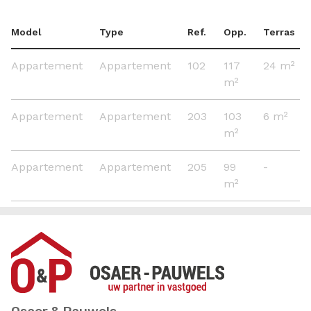
Model
Type
Ref.
Opp.
Terras
Appartement
Appartement
102
117
24 m²
m²
Appartement
Appartement
203
103
6 m²
m²
Appartement
Appartement
205
99
-
m²